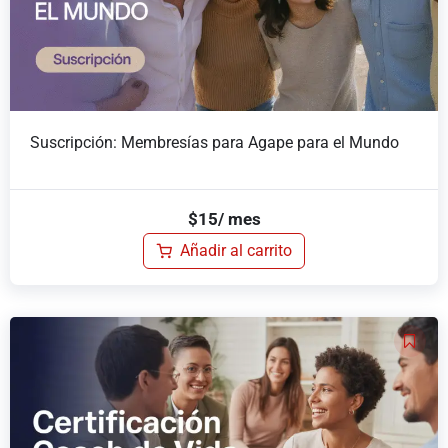
Suscripción: Membresías para Agape para el Mundo
$
15
/ mes
Añadir al carrito
El
El
precio
precio
original
actual
era:
es:
$1,500.
$1,000.