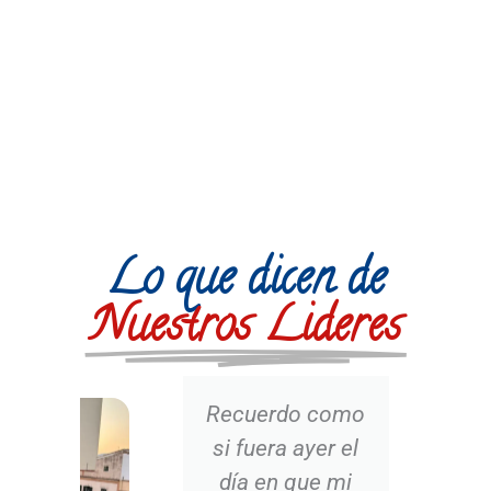
Lo que dicen de
Nuestros Lideres
mo
Antes de mi
el
curso de life
mi
coaching no